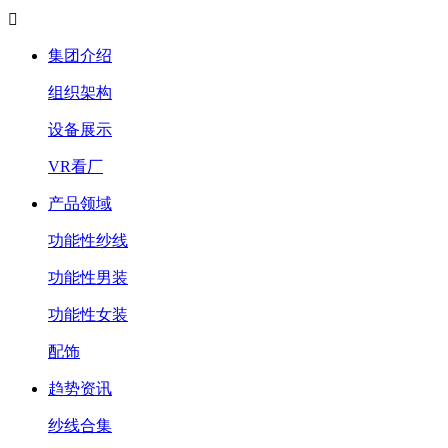

集团介绍
组织架构
设备展示
VR看厂
产品领域
功能性纱线
功能性男装
功能性女装
配饰
趋势资讯
纱线合集