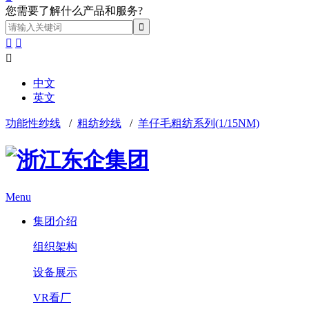
您需要了解什么产品和服务?



中文
英文
功能性纱线
/
粗纺纱线
/
羊仔毛粗纺系列(1/15NM)
Menu
集团介绍
组织架构
设备展示
VR看厂