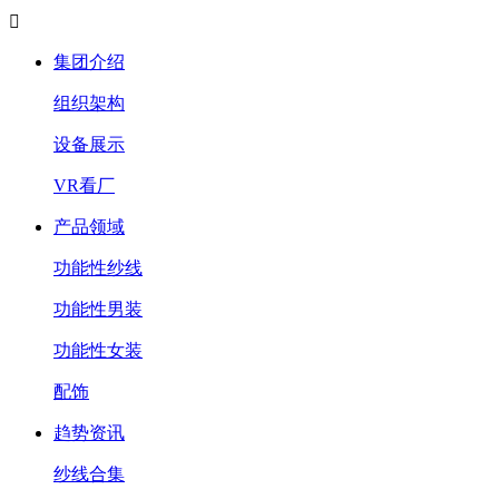

集团介绍
组织架构
设备展示
VR看厂
产品领域
功能性纱线
功能性男装
功能性女装
配饰
趋势资讯
纱线合集