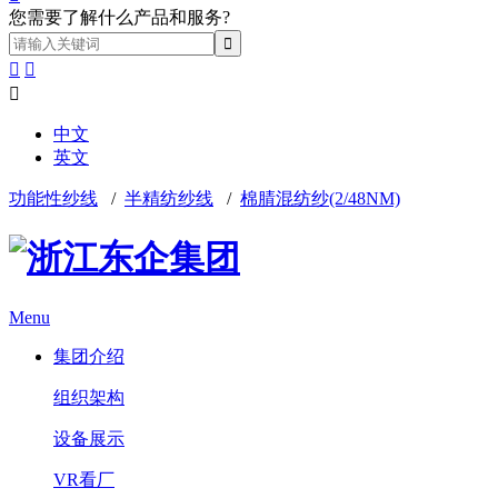
您需要了解什么产品和服务?



中文
英文
功能性纱线
/
半精纺纱线
/
棉腈混纺纱(2/48NM)
Menu
集团介绍
组织架构
设备展示
VR看厂