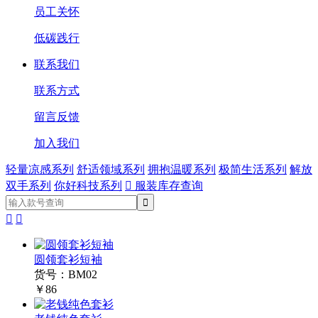
员工关怀
低碳践行
联系我们
联系方式
留言反馈
加入我们
轻量凉感系列
舒适领域系列
拥抱温暖系列
极简生活系列
解放
双手系列
你好科技系列

服装库存查询


圆领套衫短袖
货号：BM02
￥86