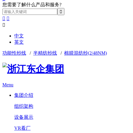
您需要了解什么产品和服务?



中文
英文
功能性纱线
/
半精纺纱线
/
棉腈混纺纱(2/48NM)
Menu
集团介绍
组织架构
设备展示
VR看厂