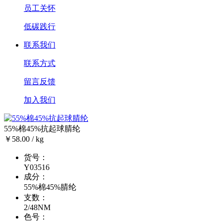
员工关怀
低碳践行
联系我们
联系方式
留言反馈
加入我们
55%棉45%抗起球腈纶
￥58.00 / kg
货号：
Y03516
成分：
55%棉45%腈纶
支数：
2/48NM
色号：