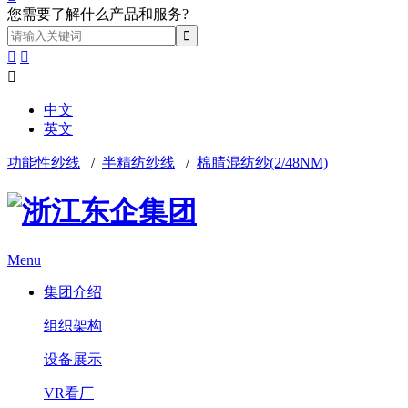
您需要了解什么产品和服务?



中文
英文
功能性纱线
/
半精纺纱线
/
棉腈混纺纱(2/48NM)
Menu
集团介绍
组织架构
设备展示
VR看厂