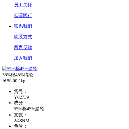
员工关怀
低碳践行
联系我们
联系方式
留言反馈
加入我们
55%棉45%腈纶
￥58.00 / kg
货号：
Y02739
成分：
55%棉45%腈纶
支数：
2/48NM
色号：