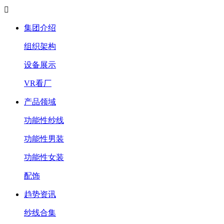

集团介绍
组织架构
设备展示
VR看厂
产品领域
功能性纱线
功能性男装
功能性女装
配饰
趋势资讯
纱线合集