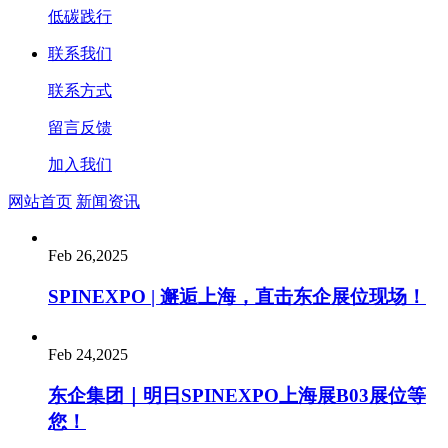
低碳践行
联系我们
联系方式
留言反馈
加入我们
网站首页
新闻资讯
Feb 26,2025
SPINEXPO | 邂逅上海，直击东企展位现场！
Feb 24,2025
东企集团｜明日SPINEXPO上海展B03展位等
您！