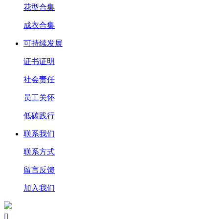
花型合集
成衣合集
可持续发展
证书证明
社会责任
员工关怀
低碳践行
联系我们
联系方式
留言反馈
加入我们
