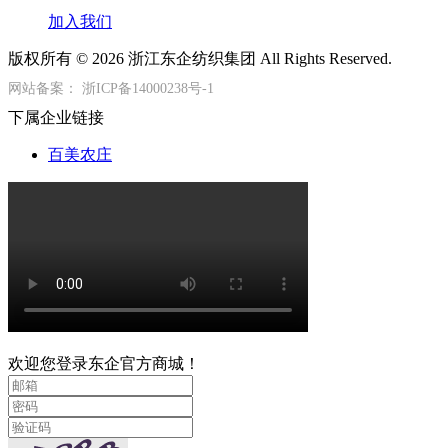
加入我们
版权所有 © 2026 浙江东企纺织集团 All Rights Reserved.
网站备案：
浙ICP备14000238号-1
下属企业链接
百美农庄
欢迎您登录东企官方商城！