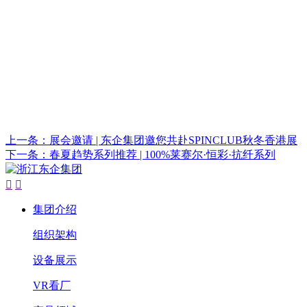
上一条：展会邀请 | 东企集团邀您共赴SPINCLUB秋冬香港展
下一条：春夏趋势系列推荐 | 100%莱赛尔·恒彩·抗纤系列


集团介绍
组织架构
设备展示
VR看厂