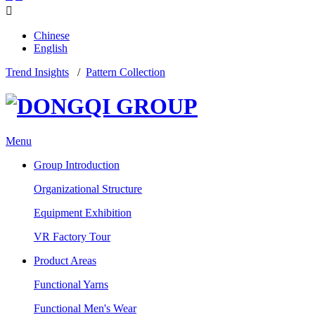

Chinese
English
Trend Insights
/
Pattern Collection
Menu
Group Introduction
Organizational Structure
Equipment Exhibition
VR Factory Tour
Product Areas
Functional Yarns
Functional Men's Wear