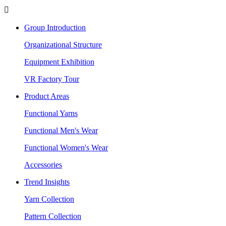

Group Introduction
Organizational Structure
Equipment Exhibition
VR Factory Tour
Product Areas
Functional Yarns
Functional Men's Wear
Functional Women's Wear
Accessories
Trend Insights
Yarn Collection
Pattern Collection